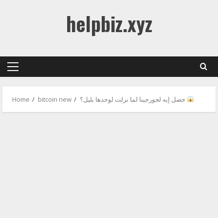
Skip
helpbiz.xyz
to
content
Primary
Menu
حصل إيه لجورجينا لما نزلت لوحدها بليل؟
bitcoin new
Home