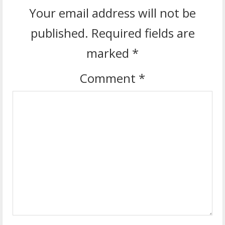
n
Your email address will not be
u
published.
Required fields are
e
marked
*
R
Comment
*
e
a
d
i
n
g